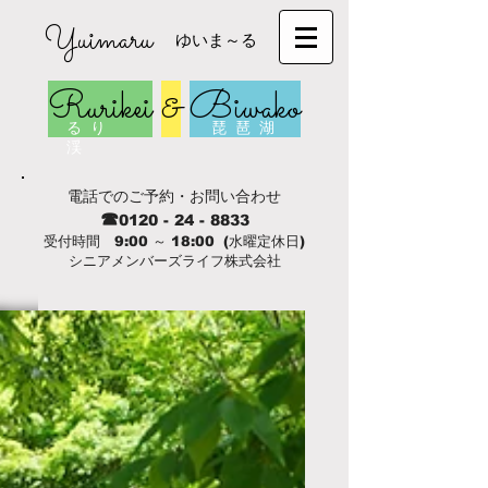
Yuimaru
ゆいま～る
Rurikei
&
Biwako
る り
琵 琶 湖
渓
電話でのご予約・お問い合わせ
☎
0120 - 24 - 8833
受付時間 9:00 ～ 18:00 (水曜定休日)
シニアメンバーズライフ株式会社