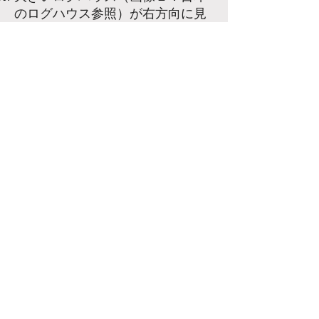
のログハウス参照）が右方向に見
えてきます。
その後に出てくる道（画像２,３．
右折する道参照）を右折します。
そのまま、道なりに進むと突き当
りに3-G-1B号棟が、その手前に
2-1-21号棟があります。（画像
４．各コテージの場所参照）
画像１．目印のログハウス
画像２．右折する道
目
右
印
折
の
す
ロ
る
グ
の
ハ
は、
ウ
こ
ス
の