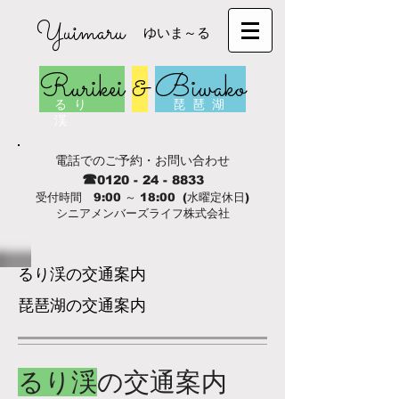
Yuimaru
ゆいま～る
Rurikei
&
Biwako
る り
琵 琶 湖
渓
電話でのご予約・お問い合わせ
☎
0120 - 24 - 8833
受付時間 9:00 ～ 18:00 (水曜定休日)
シニアメンバーズライフ株式会社
るり渓の交通案内
琵琶湖の交通案内
るり渓
の交通案内